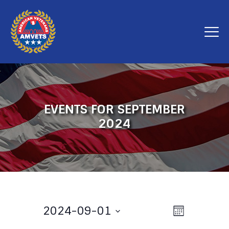
EVENTS FOR SEPTEMBER
2024
V
E
2024-09-01
M
v
i
o
S